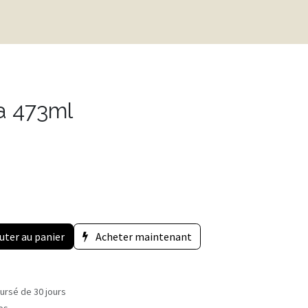
a 473ml
uter au panier
Acheter maintenant
ursé de 30 jours