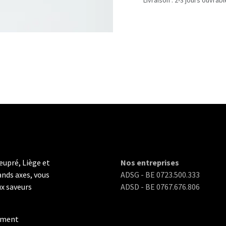
Livraison : 2-3 jours ouvrab
eupré, Liège et
Nos entreprises
ands axes, vous
ADSG - BE 0723.500.333
ux saveurs
ADSD - BE 0767.676.806
ément